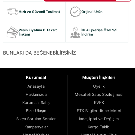
Hızlı ve Güvenli Teslimat
Orijinal Ürün
Peşin Fiyatına 6 Taksit
İlk Alışverişe Özel %5
İmkanı
İndirim
BUNLARI DA BEĞENEBİLİRSİNİZ
Kurumsal
Müşteri İlişkileri
Anasayfa
Üyelik
Hakkımızda
Mesafeli Satış Sözleşmesi
Kurumsal Satış
KVKK
Bize Ulaşın
ETK Bilgilendirme Metni
Sıkça Sorulan Sorular
İade, İptal ve Değişim
Kampanyalar
Kargo Takibi