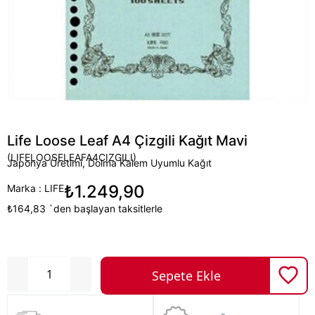
Life Loose Leaf A4 Çizgili Kağıt Mavi
(LIFELOOSELEAFA4CIZGILI)
Japonya Üretimi, Dolma Kalem Uyumlu Kağıt
₺1.249,90
Marka
:
LIFE
₺164,83
`den başlayan taksitlerle