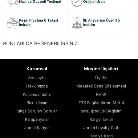
Hızlı ve Güvenli Teslimat
Orijinal Ürün
Peşin Fiyatına 6 Taksit
İlk Alışverişe Özel %5
İmkanı
İndirim
BUNLARI DA BEĞENEBİLİRSİNİZ
Kurumsal
Müşteri İlişkileri
Anasayfa
Üyelik
Hakkımızda
Mesafeli Satış Sözleşmesi
Kurumsal Satış
KVKK
Bize Ulaşın
ETK Bilgilendirme Metni
Sıkça Sorulan Sorular
İade, İptal ve Değişim
Kampanyalar
Kargo Takibi
Unmei Kariyer
Unmei Loyalty Club
Hediye Kartı