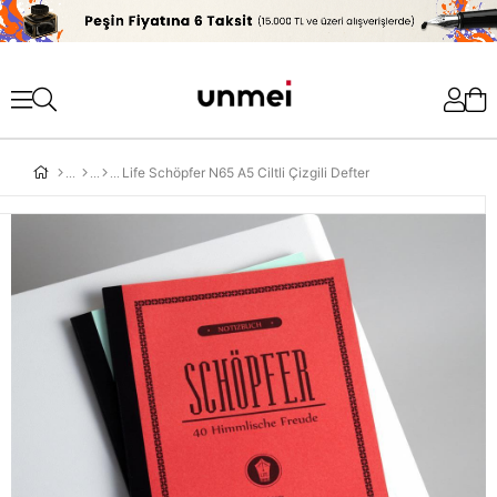
'
Life Schöpfer N65 A5 Ciltli Çizgili Defter