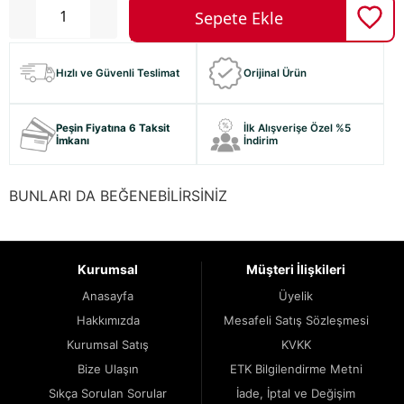
Hızlı ve Güvenli Teslimat
Orijinal Ürün
Peşin Fiyatına 6 Taksit
İlk Alışverişe Özel %5
İmkanı
İndirim
BUNLARI DA BEĞENEBİLİRSİNİZ
Kurumsal
Müşteri İlişkileri
Anasayfa
Üyelik
Hakkımızda
Mesafeli Satış Sözleşmesi
Kurumsal Satış
KVKK
Bize Ulaşın
ETK Bilgilendirme Metni
Sıkça Sorulan Sorular
İade, İptal ve Değişim