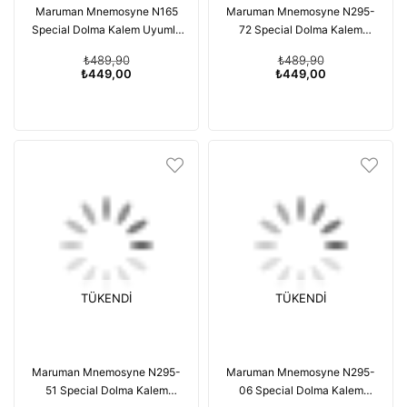
Maruman Mnemosyne N165
Maruman Mnemosyne N295-
Special Dolma Kalem Uyumlu
72 Special Dolma Kalem
Japon Telli Kareli A5 165
Uyumlu Japon Telli Çizgili A5
₺489,90
₺489,90
Navy
₺449,00
₺449,00
TÜKENDI
TÜKENDI
Maruman Mnemosyne N295-
Maruman Mnemosyne N295-
51 Special Dolma Kalem
06 Special Dolma Kalem