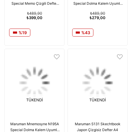
Special Memo Çizgili Defter
Special Dolma Kalem Uyumlu
B5
Japon Telli Çizgili A5
₺489,90
₺489,90
₺399,00
₺279,00
%19
%43
TÜKENDI
TÜKENDI
Maruman Mnemosyne N195A
Maruman S131 Skechtbook
Special Dolma Kalem Uyumlu
Japon Çizgisiz Defter A4