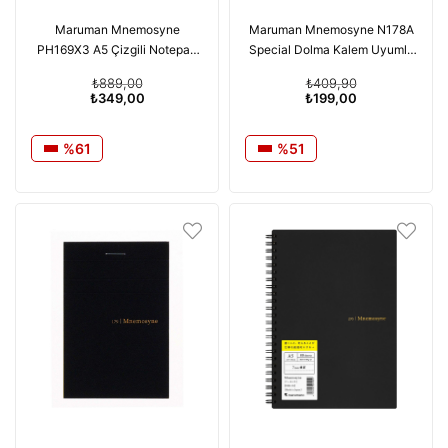
Maruman Mnemosyne
Maruman Mnemosyne N178A
PH169X3 A5 Çizgili Notepad
Special Dolma Kalem Uyumlu
3'lü Set
Japon Kareli Defter B7 178A
₺889,00
₺409,90
₺349,00
₺199,00
%61
%51