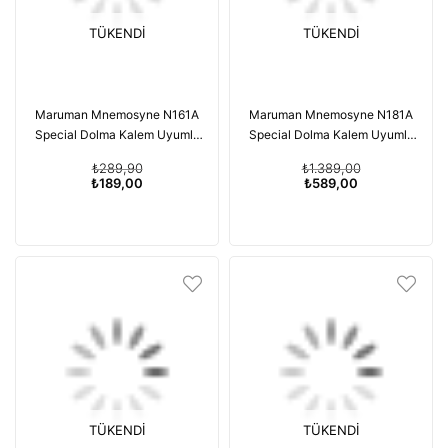
TÜKENDI
TÜKENDI
Maruman Mnemosyne N161A
Maruman Mnemosyne N181A
Special Dolma Kalem Uyumlu
Special Dolma Kalem Uyumlu
Japon Kareli Defter A8 161A
Japon Düz Imagination
₺289,90
₺1.389,00
Notepad Yatay A4 181A
₺189,00
₺589,00
TÜKENDI
TÜKENDI