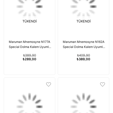
TÜKENDI
TÜKENDI
Maruman Mnemosyne N177A
Maruman Mnemosyne N162A
Special Dolma Kalem Uyumlu
Special Dolma Kalem Uyumlu
Japon Kareli Defter Long 177A
Japon Kareli Defter Extra Long
₺389,90
₺409,90
162A
₺289,00
₺389,00