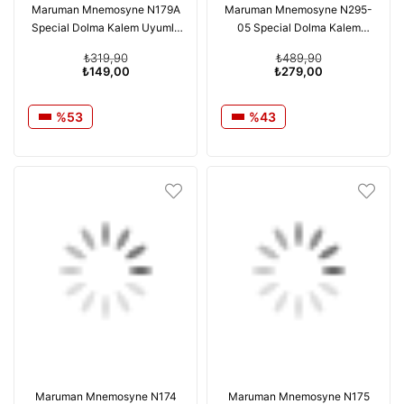
Maruman Mnemosyne N179A
Maruman Mnemosyne N295-
Special Dolma Kalem Uyumlu
05 Special Dolma Kalem
Japon Kareli Defter A7 179A
Uyumlu Japon Telli Çizgili A5
₺319,90
₺489,90
Black
₺149,00
₺279,00
%53
%43
Maruman Mnemosyne N174
Maruman Mnemosyne N175