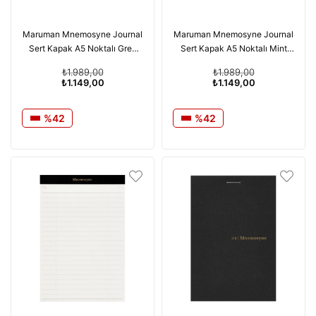
Maruman Mnemosyne Journal
Maruman Mnemosyne Journal
Sert Kapak A5 Noktalı Grey
Sert Kapak A5 Noktalı Mint
Defter N888-51
Yeşil Defter N888-53
₺1.989,00
₺1.989,00
₺1.149,00
₺1.149,00
%42
%42