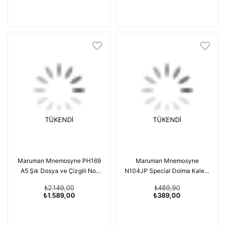
TÜKENDI
TÜKENDI
Maruman Mnemosyne PH169
Maruman Mnemosyne
A5 Şık Dosya ve Çizgili Not
N104JP Special Dolma Kalem
Defteri
Uyumlu Japon Noktalı Defter
₺2.149,00
₺489,90
B5 104
₺1.589,00
₺389,00