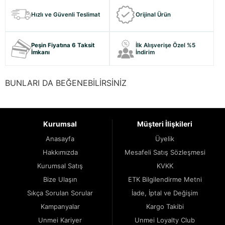
Hızlı ve Güvenli Teslimat
Orijinal Ürün
Peşin Fiyatına 6 Taksit
İlk Alışverişe Özel %5
İmkanı
İndirim
BUNLARI DA BEĞENEBİLİRSİNİZ
Kurumsal
Müşteri İlişkileri
Anasayfa
Üyelik
Hakkımızda
Mesafeli Satış Sözleşmesi
Kurumsal Satış
KVKK
Bize Ulaşın
ETK Bilgilendirme Metni
Sıkça Sorulan Sorular
İade, İptal ve Değişim
Kampanyalar
Kargo Takibi
Unmei Kariyer
Unmei Loyalty Club