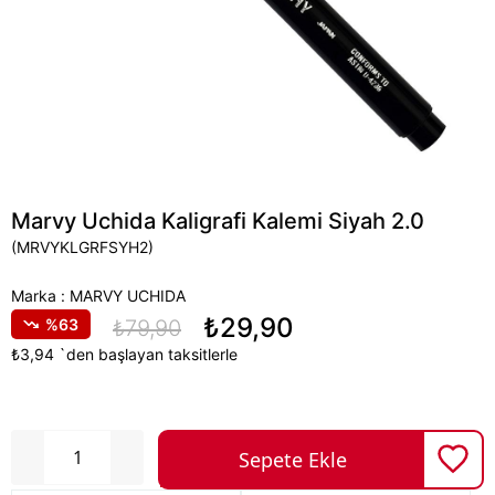
Marvy Uchida Kaligrafi Kalemi Siyah 2.0
(MRVYKLGRFSYH2)
Marka
:
MARVY UCHIDA
₺29,90
63
₺79,90
₺3,94
`den başlayan taksitlerle