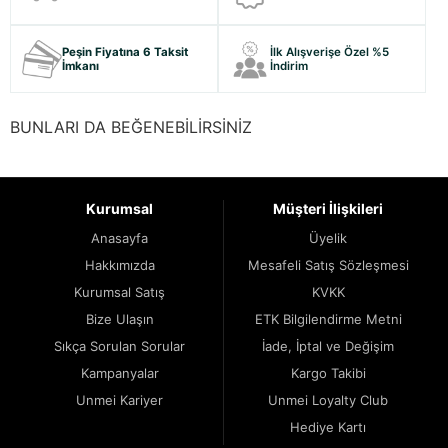
Peşin Fiyatına 6 Taksit
İlk Alışverişe Özel %5
İmkanı
İndirim
BUNLARI DA BEĞENEBİLİRSİNİZ
Kurumsal
Müşteri İlişkileri
Anasayfa
Üyelik
Hakkımızda
Mesafeli Satış Sözleşmesi
Kurumsal Satış
KVKK
Bize Ulaşın
ETK Bilgilendirme Metni
Sıkça Sorulan Sorular
İade, İptal ve Değişim
Kampanyalar
Kargo Takibi
Unmei Kariyer
Unmei Loyalty Club
Hediye Kartı