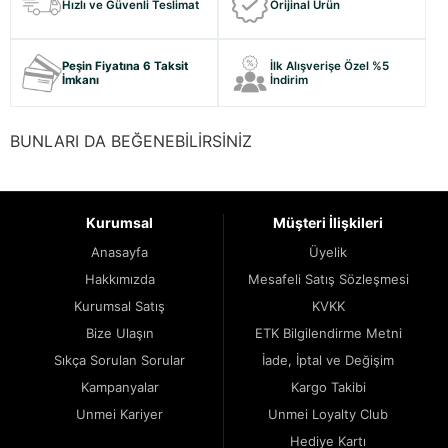
Hızlı ve Güvenli Teslimat
Orijinal Ürün
Peşin Fiyatına 6 Taksit
İlk Alışverişe Özel %5
İmkanı
İndirim
BUNLARI DA BEĞENEBİLİRSİNİZ
Kurumsal
Müşteri İlişkileri
Anasayfa
Üyelik
Hakkımızda
Mesafeli Satış Sözleşmesi
Kurumsal Satış
KVKK
Bize Ulaşın
ETK Bilgilendirme Metni
Sıkça Sorulan Sorular
İade, İptal ve Değişim
Kampanyalar
Kargo Takibi
Unmei Kariyer
Unmei Loyalty Club
Hediye Kartı