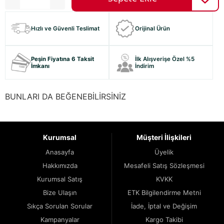
Hızlı ve Güvenli Teslimat
Orijinal Ürün
Peşin Fiyatına 6 Taksit
İlk Alışverişe Özel %5
İmkanı
İndirim
BUNLARI DA BEĞENEBİLİRSİNİZ
Kurumsal
Müşteri İlişkileri
Anasayfa
Üyelik
Hakkımızda
Mesafeli Satış Sözleşmesi
Kurumsal Satış
KVKK
Bize Ulaşın
ETK Bilgilendirme Metni
Sıkça Sorulan Sorular
İade, İptal ve Değişim
Kampanyalar
Kargo Takibi