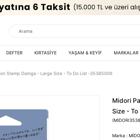
DEFTER
KIRTASİYE
YAŞAM & KEYİF
MARKALAR
tion Stamp Damga - Large Size - To Do List -35385006
Midori P
Size - T
(MIDORI353
Marka
:
MİDO