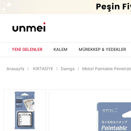
'
YENİ GELENLER
KALEM
MÜREKKEP & YEDEKLER
Anasayfa
KIRTASİYE
Damga
Midori Paintable Penetra