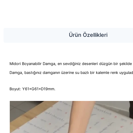
Ürün Özellikleri
Midori Boyanabilir Damga, en sevdiğiniz desenleri düzgün bir şekilde
Damga, bastığınız damganın üzerine su bazlı bir kalemle renk uyguladığ
Boyut: Y61×G61×D19mm.