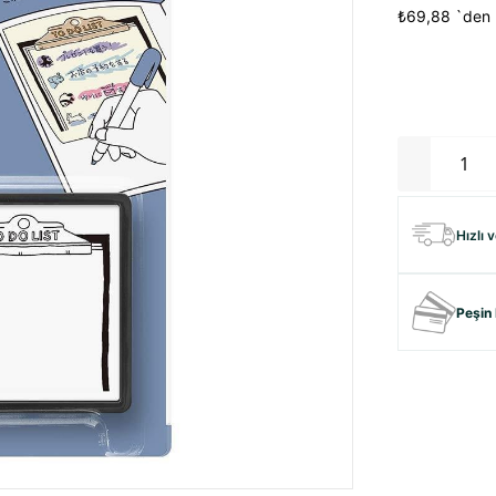
₺69,88
`den 
Hızlı 
Peşin 