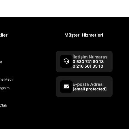
ileri
Müşteri Hizmetleri
İletişim Numarası
0 530 741 80 18
at
0 216 561 35 10
rme Metni
E-posta Adresi
Değişim
[email protected]
Club