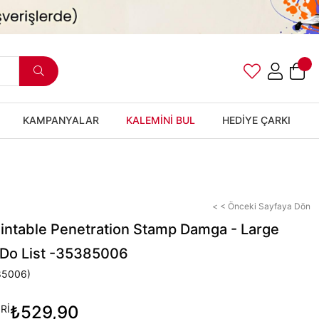
KAMPANYALAR
KALEMİNİ BUL
HEDİYE ÇARKI
< < Önceki Sayfaya Dön
aintable Penetration Stamp Damga - Large
o Do List -35385006
85006)
₺529,90
Rİ