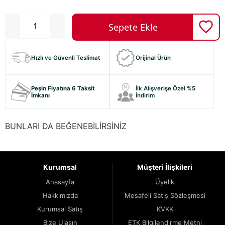
Hızlı ve Güvenli Teslimat
Orijinal Ürün
Peşin Fiyatına 6 Taksit
İlk Alışverişe Özel %5
İmkanı
İndirim
BUNLARI DA BEĞENEBİLİRSİNİZ
Kurumsal
Müşteri İlişkileri
Anasayfa
Üyelik
Hakkımızda
Mesafeli Satış Sözleşmesi
Kurumsal Satış
KVKK
Bize Ulaşın
ETK Bilgilendirme Metni