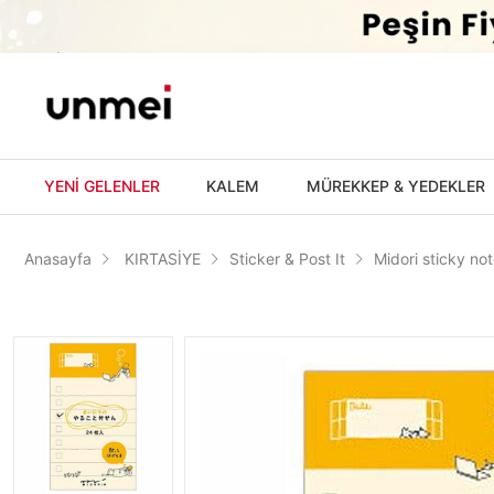
'
YENİ GELENLER
KALEM
MÜREKKEP & YEDEKLER
Anasayfa
KIRTASİYE
Sticker & Post It
Midori sticky no