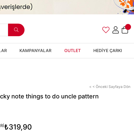
LAR
KAMPANYALAR
OUTLET
HEDİYE ÇARKI
< < Önceki Sayfaya Dön
icky note things to do uncle pattern
₺319,90
Rİ