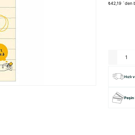
₺42,19
`den b
Hızlı 
Peşin 