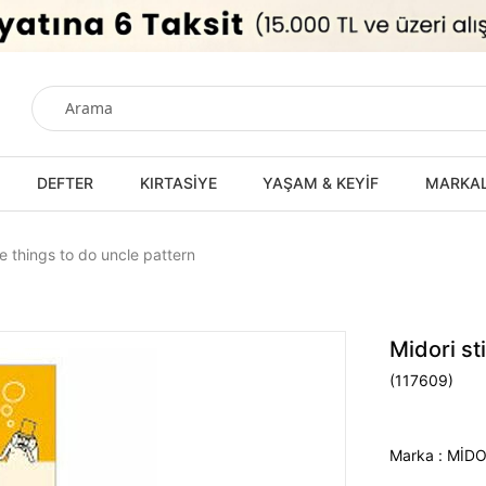
DEFTER
KIRTASİYE
YAŞAM & KEYİF
MARKA
te things to do uncle pattern
Midori st
(117609)
Marka
:
MİDO