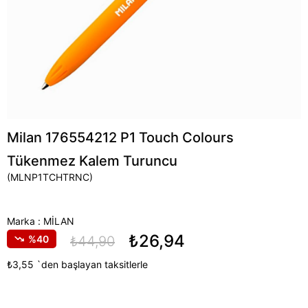
Milan 176554212 P1 Touch Colours
Tükenmez Kalem Turuncu
(MLNP1TCHTRNC)
Marka
:
MİLAN
₺26,94
40
₺44,90
₺3,55
`den başlayan taksitlerle