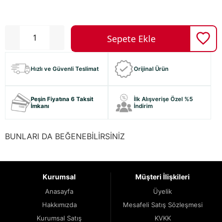
Hızlı ve Güvenli Teslimat
Orijinal Ürün
Peşin Fiyatına 6 Taksit
İlk Alışverişe Özel %5
İmkanı
İndirim
BUNLARI DA BEĞENEBİLİRSİNİZ
Kurumsal
Müşteri İlişkileri
Anasayfa
Üyelik
Hakkımızda
Mesafeli Satış Sözleşmesi
Kurumsal Satış
KVKK