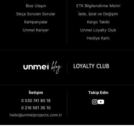
Bize Ulaşın
ETK Bilgilendirme Metni
Sıkça Sorulan Sorular
İade, İptal ve Değişim
Kampanyalar
Kargo Takibi
Unmei Kariyer
Unmei Loyalty Club
Hediye Kartı
İletişim
Takip Edin
0 530 741 80 18
0 216 561 35 10
hello@unmeiprojects.com.tr