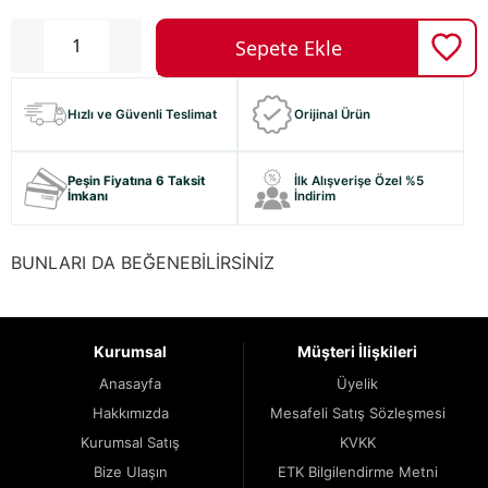
Hızlı ve Güvenli Teslimat
Orijinal Ürün
Peşin Fiyatına 6 Taksit
İlk Alışverişe Özel %5
İmkanı
İndirim
BUNLARI DA BEĞENEBİLİRSİNİZ
Kurumsal
Müşteri İlişkileri
Anasayfa
Üyelik
Hakkımızda
Mesafeli Satış Sözleşmesi
Kurumsal Satış
KVKK
Bize Ulaşın
ETK Bilgilendirme Metni