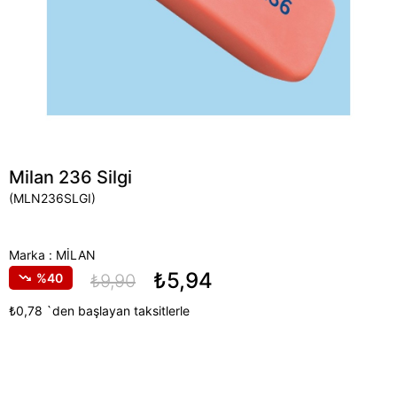
Milan 236 Silgi
(MLN236SLGI)
Marka
:
MİLAN
₺5,94
40
₺9,90
₺0,78
`den başlayan taksitlerle