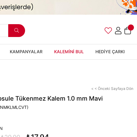
KAMPANYALAR
KALEMİNİ BUL
HEDİYE ÇARKI
< < Önceki Sayfaya Dön
psule Tükenmez Kalem 1.0 mm Mavi
KNMKLMLCVT)
N