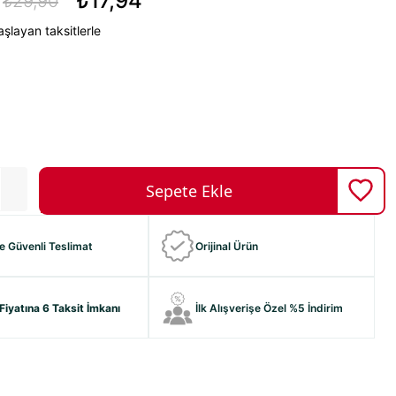
₺17,94
₺29,90
şlayan taksitlerle
ve Güvenli Teslimat
Orijinal Ürün
Fiyatına 6 Taksit İmkanı
İlk Alışverişe Özel %5 İndirim