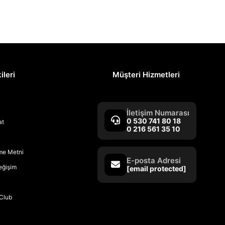
ileri
Müşteri Hizmetleri
İletişim Numarası
0 530 741 80 18
at
0 216 561 35 10
rme Metni
E-posta Adresi
Değişim
[email protected]
Club