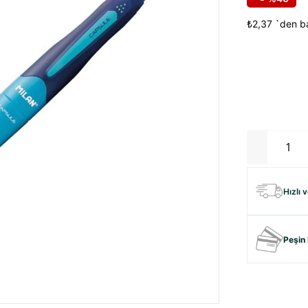
₺2,37
`den ba
Hızlı 
Peşin 