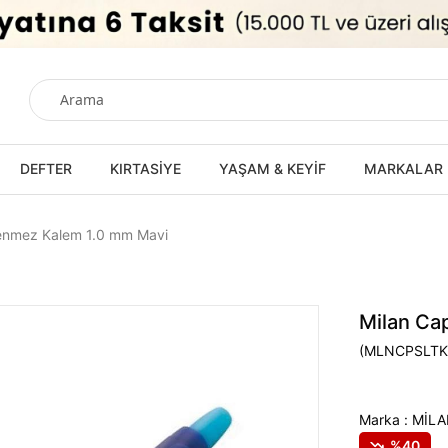
DEFTER
KIRTASİYE
YAŞAM & KEYİF
MARKALAR
enmez Kalem 1.0 mm Mavi
Milan Ca
(MLNCPSLT
Marka
:
MİLA
40