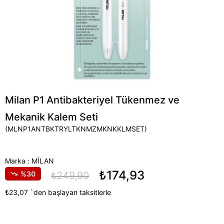
Milan P1 Antibakteriyel Tükenmez ve
Mekanik Kalem Seti
(MLNP1ANTBKTRYLTKNMZMKNKKLMSET)
Marka
:
MİLAN
₺174,93
30
₺249,90
₺23,07
`den başlayan taksitlerle