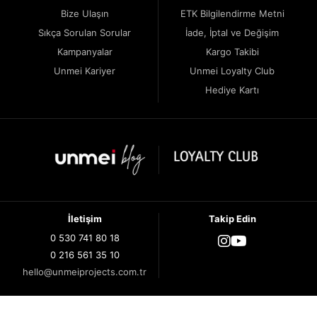
Bize Ulaşın
ETK Bilgilendirme Metni
Sıkça Sorulan Sorular
İade, İptal ve Değişim
Kampanyalar
Kargo Takibi
Unmei Kariyer
Unmei Loyalty Club
Hediye Kartı
İletişim
Takip Edin
0 530 741 80 18
0 216 561 35 10
hello@unmeiprojects.com.tr