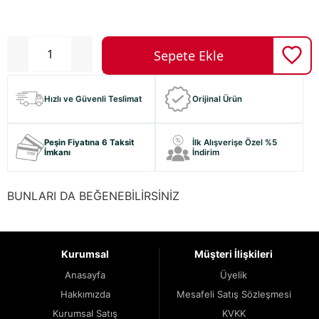
Hızlı ve Güvenli Teslimat
Orijinal Ürün
Peşin Fiyatına 6 Taksit
İlk Alışverişe Özel %5
İmkanı
İndirim
BUNLARI DA BEĞENEBİLİRSİNİZ
Kurumsal
Müşteri İlişkileri
Anasayfa
Üyelik
Hakkımızda
Mesafeli Satış Sözleşmesi
Kurumsal Satış
KVKK