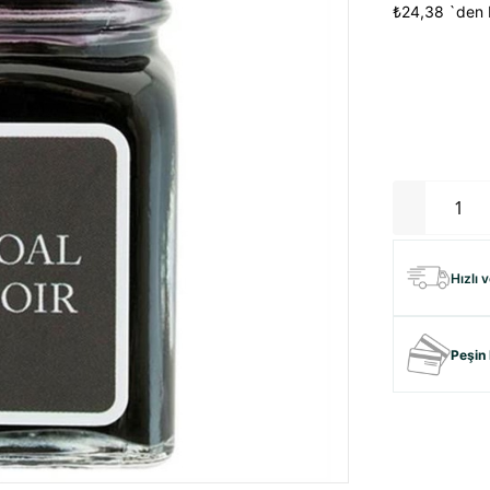
₺24,38
`den 
Hızlı 
Peşin 