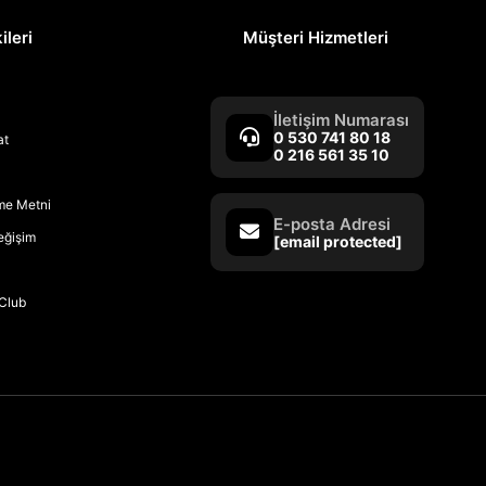
ileri
Müşteri Hizmetleri
İletişim Numarası
0 530 741 80 18
at
0 216 561 35 10
rme Metni
E-posta Adresi
Değişim
[email protected]
Club