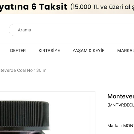
DEFTER
KIRTASİYE
YAŞAM & KEYİF
MARKA
teverde Coal Noir 30 ml
Montever
(MNTVRDEC
Marka
:
MON