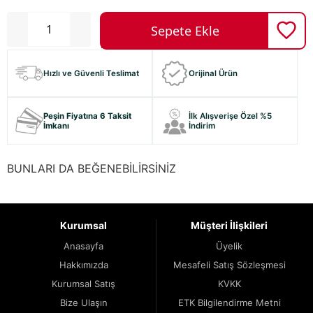
Hızlı ve Güvenli Teslimat
Orijinal Ürün
Peşin Fiyatına 6 Taksit
İlk Alışverişe Özel %5
İmkanı
İndirim
BUNLARI DA BEĞENEBİLİRSİNİZ
Kurumsal
Müşteri İlişkileri
Anasayfa
Üyelik
Hakkımızda
Mesafeli Satış Sözleşmesi
Kurumsal Satış
KVKK
Bize Ulaşın
ETK Bilgilendirme Metni