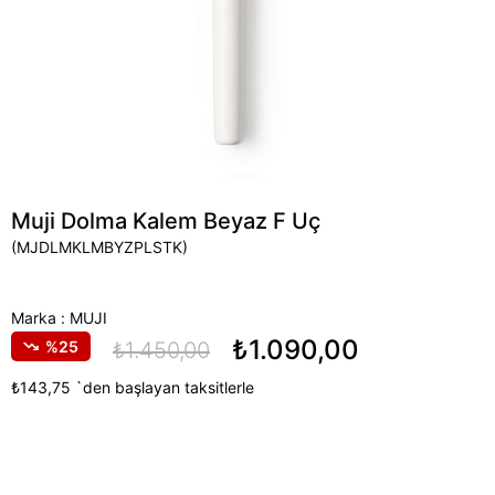
Muji Dolma Kalem Beyaz F Uç
(MJDLMKLMBYZPLSTK)
Marka
:
MUJI
₺1.090,00
25
₺1.450,00
₺143,75
`den başlayan taksitlerle