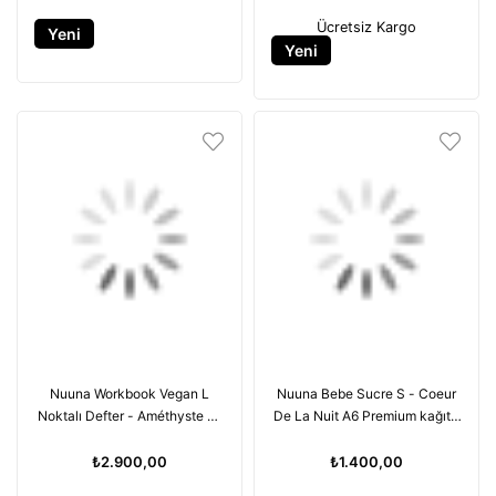
Ücretsiz Kargo
Yeni
Yeni
Ürün
Ürün
Nuuna Workbook Vegan L
Nuuna Bebe Sucre S - Coeur
Noktalı Defter - Améthyste by
De La Nuit A6 Premium kağıt -
MUT Design Studio Limited
176 sayfa
Edition
₺2.900,00
₺1.400,00