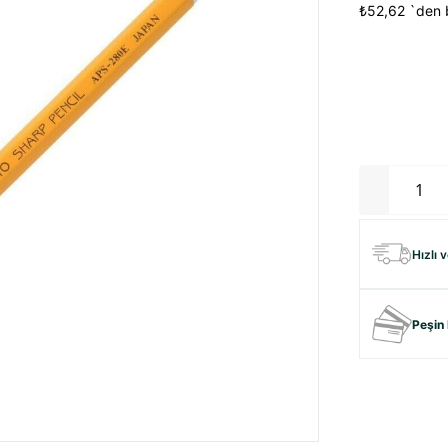
₺52,62
`den b
Hızlı 
Peşin 