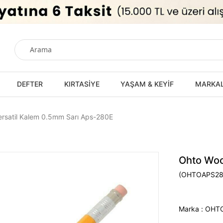
DEFTER
KIRTASİYE
YAŞAM & KEYİF
MARKA
rsatil Kalem 0.5mm Sarı Aps-280E
Ohto Woo
(OHTOAPS28
Marka
:
OHT