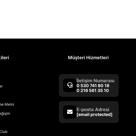
ileri
Müşteri Hizmetleri
İletişim Numarası
0 530 741 80 18
at
0 216 561 35 10
rme Metni
E-posta Adresi
Değişim
[email protected]
Club