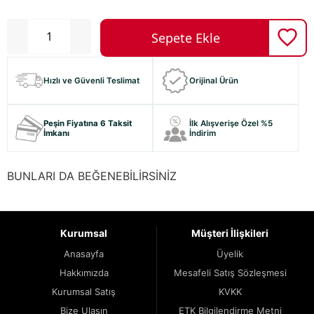
Hızlı ve Güvenli Teslimat
Orijinal Ürün
Peşin Fiyatına 6 Taksit
İlk Alışverişe Özel %5
İmkanı
İndirim
BUNLARI DA BEĞENEBİLİRSİNİZ
Kurumsal
Müşteri İlişkileri
Anasayfa
Üyelik
Hakkımızda
Mesafeli Satış Sözleşmesi
Kurumsal Satış
KVKK
Bize Ulaşın
ETK Bilgilendirme Metni