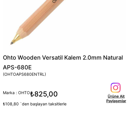
Ohto Wooden Versatil Kalem 2.0mm Natural
APS-680E
(OHTOAPS680ENTRL)
₺825,00
Marka
:
OHTO
Ürüne Ait
Paylaşımlar
₺108,80
`den başlayan taksitlerle