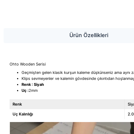
Ürün Özellikleri
Ohto Wooden Serisi
Geçmişten gelen klasik kurşun kaleme düşkünseniz ama aynı za
Klips sevmeyenler ve kalemin gövdesinde çıkıntıdan hoşlanmaya
Renk : Siyah
Uç :
2mm
Renk
Siy
Uç Kalınlığı
2.