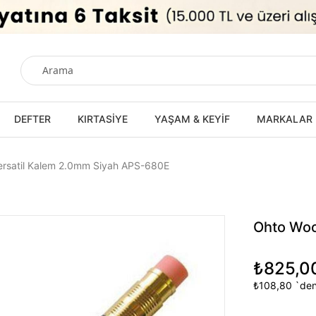
DEFTER
KIRTASİYE
YAŞAM & KEYİF
MARKALAR
rsatil Kalem 2.0mm Siyah APS-680E
Ohto Woo
₺825,0
₺108,80
`den