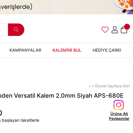
KAMPANYALAR
KALEMİNİ BUL
HEDİYE ÇARKI
< < Önceki Sayfaya Dön
den Versatil Kalem 2.0mm Siyah APS-680E
0
Ürüne Ait
Paylaşımlar
 başlayan taksitlerle