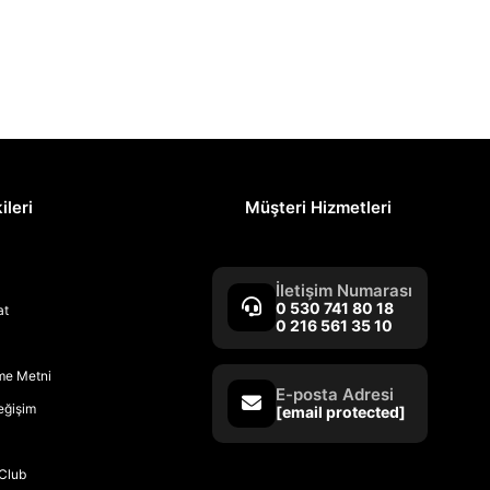
ileri
Müşteri Hizmetleri
İletişim Numarası
0 530 741 80 18
at
0 216 561 35 10
rme Metni
E-posta Adresi
Değişim
[email protected]
Club