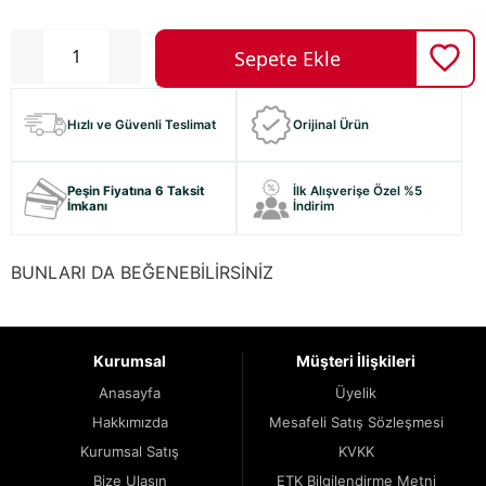
Hızlı ve Güvenli Teslimat
Orijinal Ürün
Peşin Fiyatına 6 Taksit
İlk Alışverişe Özel %5
İmkanı
İndirim
BUNLARI DA BEĞENEBİLİRSİNİZ
Kurumsal
Müşteri İlişkileri
Anasayfa
Üyelik
Hakkımızda
Mesafeli Satış Sözleşmesi
Kurumsal Satış
KVKK
Bize Ulaşın
ETK Bilgilendirme Metni