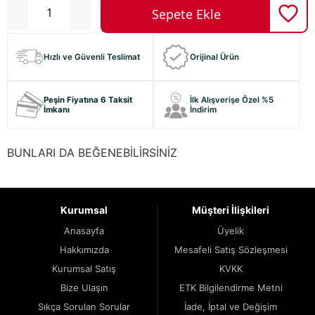
Hızlı ve Güvenli Teslimat
Orijinal Ürün
Peşin Fiyatına 6 Taksit
İlk Alışverişe Özel %5
İmkanı
İndirim
BUNLARI DA BEĞENEBİLİRSİNİZ
Kurumsal
Müşteri İlişkileri
Anasayfa
Üyelik
Hakkımızda
Mesafeli Satış Sözleşmesi
Kurumsal Satış
KVKK
Bize Ulaşın
ETK Bilgilendirme Metni
Sıkça Sorulan Sorular
İade, İptal ve Değişim