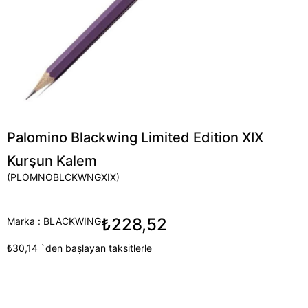
Palomino Blackwing Limited Edition XIX
Kurşun Kalem
(PLOMNOBLCKWNGXIX)
₺228,52
Marka
:
BLACKWING
₺30,14
`den başlayan taksitlerle