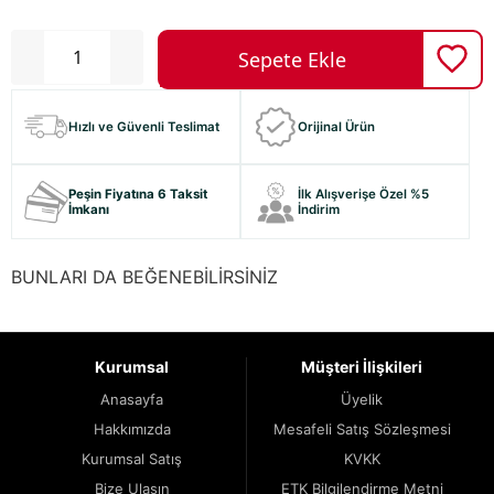
Hızlı ve Güvenli Teslimat
Orijinal Ürün
Peşin Fiyatına 6 Taksit
İlk Alışverişe Özel %5
İmkanı
İndirim
BUNLARI DA BEĞENEBİLİRSİNİZ
Kurumsal
Müşteri İlişkileri
Anasayfa
Üyelik
Hakkımızda
Mesafeli Satış Sözleşmesi
Kurumsal Satış
KVKK
Bize Ulaşın
ETK Bilgilendirme Metni