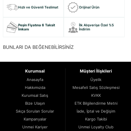
Hızlı ve Güvenli Teslimat
Orijinal Ürün
Peşin Fiyatına 6 Taksit
İlk Alışverişe Özel %5
İmkanı
İndirim
BUNLARI DA BEĞENEBİLİRSİNİZ
Kurumsal
Müşteri İlişkileri
Anasayfa
Üyelik
Hakkımızda
Mesafeli Satış Sözleşmesi
Kurumsal Satış
KVKK
Bize Ulaşın
ETK Bilgilendirme Metni
Sıkça Sorulan Sorular
İade, İptal ve Değişim
Kampanyalar
Kargo Takibi
Unmei Kariyer
Unmei Loyalty Club