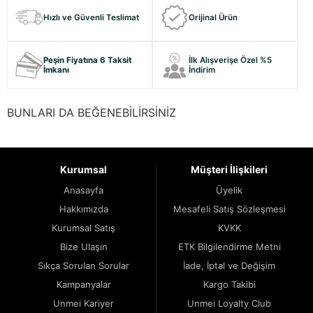
Hızlı ve Güvenli Teslimat
Orijinal Ürün
Peşin Fiyatına 6 Taksit
İlk Alışverişe Özel %5
İmkanı
İndirim
BUNLARI DA BEĞENEBİLİRSİNİZ
Kurumsal
Müşteri İlişkileri
Anasayfa
Üyelik
Hakkımızda
Mesafeli Satış Sözleşmesi
Kurumsal Satış
KVKK
Bize Ulaşın
ETK Bilgilendirme Metni
Sıkça Sorulan Sorular
İade, İptal ve Değişim
Kampanyalar
Kargo Takibi
Unmei Kariyer
Unmei Loyalty Club