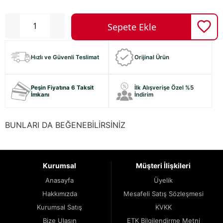
Hızlı ve Güvenli Teslimat
Orijinal Ürün
Peşin Fiyatına 6 Taksit
İlk Alışverişe Özel %5
İmkanı
İndirim
BUNLARI DA BEĞENEBİLİRSİNİZ
Kurumsal
Müşteri İlişkileri
Anasayfa
Üyelik
Hakkımızda
Mesafeli Satış Sözleşmesi
Kurumsal Satış
KVKK
Bize Ulaşın
ETK Bilgilendirme Metni