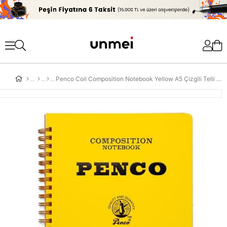
'
Penco Coil Composition Notebook Yellow A5 Çizgili Telli Defter