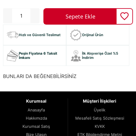
Hızlı ve Güvenli Teslimat
Orijinal Ürün
Peşin Fiyatına 6 Taksit
İlk Alışverişe Özel %5
İmkanı
İndirim
BUNLARI DA BEĞENEBİLİRSİNİZ
Kurumsal
Müşteri İlişkileri
Anasayfa
Üyelik
Hakkımızda
Mesafeli Satış Sözleşmesi
Kurumsal Satış
KVKK
Bize Ulaşın
ETK Bilgilendirme Metni