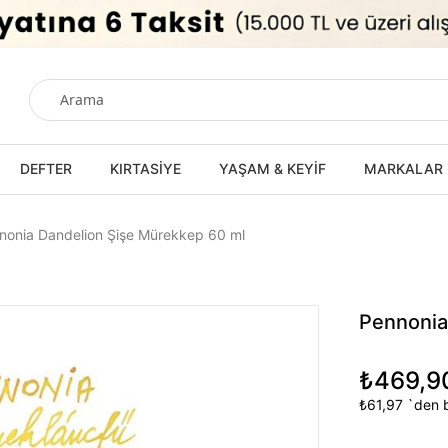
DEFTER
KIRTASİYE
YAŞAM & KEYİF
MARKALAR
nonia Dandelion Şişe Mürekkep 60 ml
Pennonia
₺469,9
₺61,97
`den b