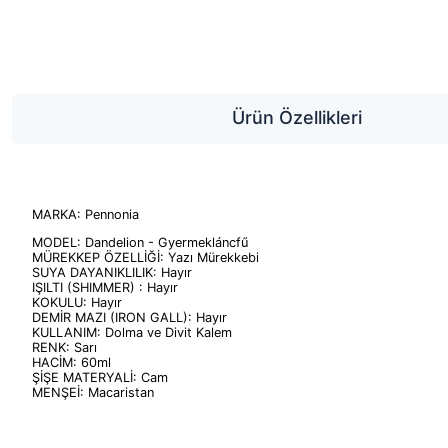
Ürün Özellikleri
MARKA: Pennonia
MODEL: Dandelion - Gyermekláncfű
MÜREKKEP ÖZELLİĞİ: Yazı Mürekkebi
SUYA DAYANIKLILIK: Hayır
IŞILTI (SHIMMER) : Hayır
KOKULU: Hayır
DEMİR MAZI (IRON GALL): Hayır
KULLANIM: Dolma ve Divit Kalem
RENK: Sarı
HACİM: 60ml
ŞİŞE MATERYALİ: Cam
MENŞEİ: Macaristan