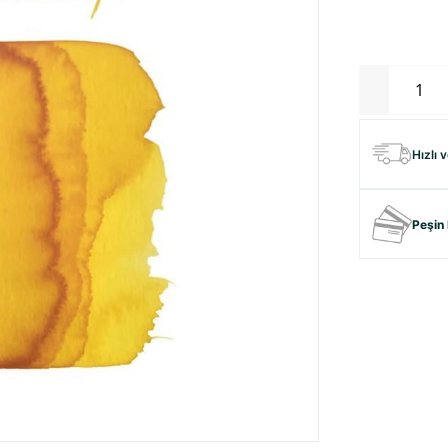
Hızlı 
Peşin 