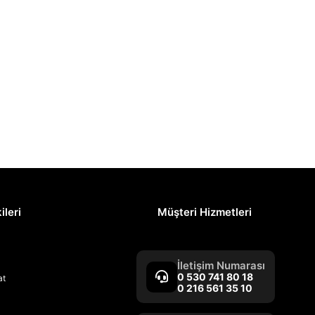
ileri
Müşteri Hizmetleri
İletişim Numarası
0 530 741 80 18
at
0 216 561 35 10