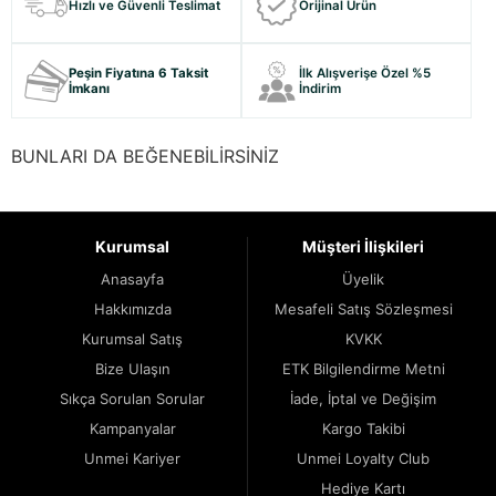
Hızlı ve Güvenli Teslimat
Orijinal Ürün
Peşin Fiyatına 6 Taksit
İlk Alışverişe Özel %5
İmkanı
İndirim
BUNLARI DA BEĞENEBİLİRSİNİZ
Kurumsal
Müşteri İlişkileri
Anasayfa
Üyelik
Hakkımızda
Mesafeli Satış Sözleşmesi
Kurumsal Satış
KVKK
Bize Ulaşın
ETK Bilgilendirme Metni
Sıkça Sorulan Sorular
İade, İptal ve Değişim
Kampanyalar
Kargo Takibi
Unmei Kariyer
Unmei Loyalty Club
Hediye Kartı