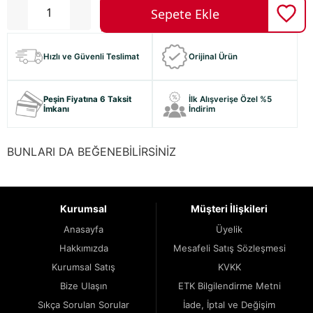
Hızlı ve Güvenli Teslimat
Orijinal Ürün
Peşin Fiyatına 6 Taksit
İlk Alışverişe Özel %5
İmkanı
İndirim
BUNLARI DA BEĞENEBİLİRSİNİZ
Kurumsal
Müşteri İlişkileri
Anasayfa
Üyelik
Hakkımızda
Mesafeli Satış Sözleşmesi
Kurumsal Satış
KVKK
Bize Ulaşın
ETK Bilgilendirme Metni
Sıkça Sorulan Sorular
İade, İptal ve Değişim