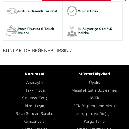
Hızlı ve Güvenli Teslimat
Orijinal Ürün
Peşin Fiyatına 6 Taksit
İlk Alışverişe Özel %5
İmkanı
İndirim
BUNLARI DA BEĞENEBİLİRSİNİZ
Kurumsal
Müşteri İlişkileri
Anasayfa
Üyelik
Hakkımızda
Mesafeli Satış Sözleşmesi
Kurumsal Satış
KVKK
Bize Ulaşın
ETK Bilgilendirme Metni
Sıkça Sorulan Sorular
İade, İptal ve Değişim
Kampanyalar
Kargo Takibi