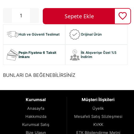
Hızlı ve Güvenli Teslimat
Orijinal Ürün
Peşin Fiyatına 6 Taksit
İlk Alışverişe Özel %5
İmkanı
İndirim
BUNLARI DA BEĞENEBİLİRSİNİZ
Kurumsal
Müşteri İlişkileri
Anasayfa
Üyelik
Hakkımızda
Mesafeli Satış Sözleşmesi
Kurumsal Satış
KVKK
Bize Ulaşın
ETK Bilgilendirme Metni