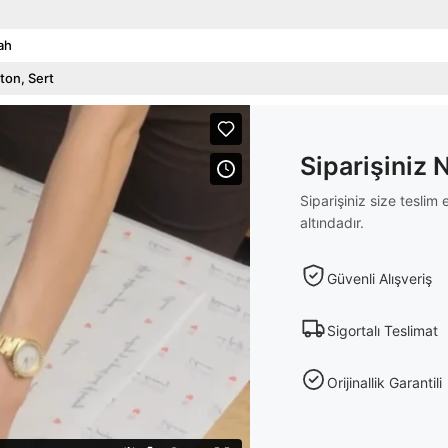
ah
ton
Sert
Siparişiniz 
Siparişiniz size tesli
altındadır.
Güvenli Alışveriş
Sigortalı Teslimat
Orijinallik Garantili