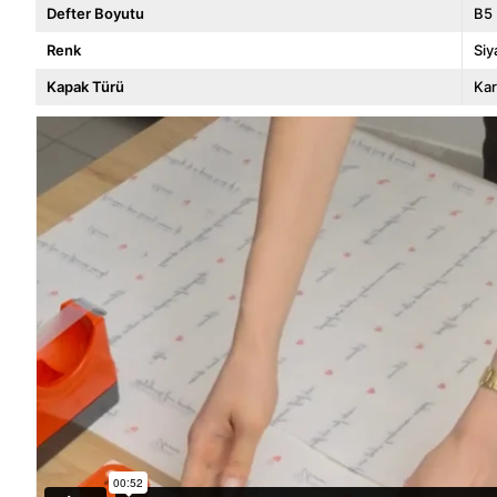
Defter Boyutu
B5
Renk
Siy
Kapak Türü
Kar