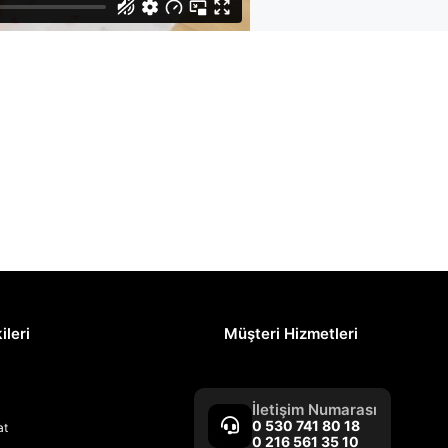
ileri
Müşteri Hizmetleri
İletişim Numarası
0 530 741 80 18
at
0 216 561 35 10