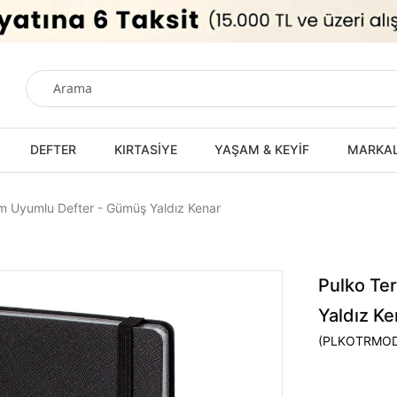
DEFTER
KIRTASİYE
YAŞAM & KEYİF
MARKA
m Uyumlu Defter - Gümüş Yaldız Kenar
Pulko Te
Yaldız Ke
(PLKOTRMO