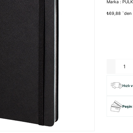
Marka
:
PUL
₺69,88
`den 
Hızlı 
Peşin 