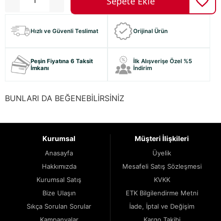
Hızlı ve Güvenli Teslimat
Orijinal Ürün
Peşin Fiyatına 6 Taksit
İlk Alışverişe Özel %5
İmkanı
İndirim
BUNLARI DA BEĞENEBİLİRSİNİZ
Kurumsal
Müşteri İlişkileri
Anasayfa
Üyelik
Hakkımızda
Mesafeli Satış Sözleşmesi
Kurumsal Satış
KVKK
Bize Ulaşın
ETK Bilgilendirme Metni
Sıkça Sorulan Sorular
İade, İptal ve Değişim
Kampanyalar
Kargo Takibi