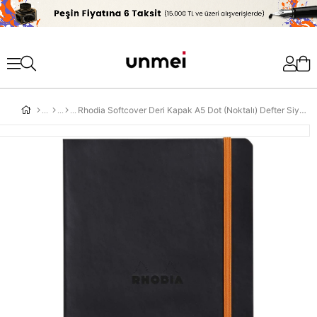
'
Rhodia Softcover Deri Kapak A5 Dot (Noktalı) Defter Siyah ( Black )