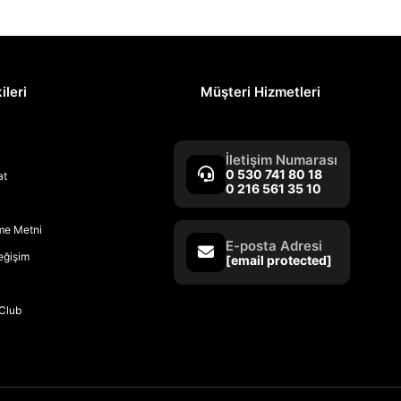
ileri
Müşteri Hizmetleri
İletişim Numarası
0 530 741 80 18
at
0 216 561 35 10
rme Metni
E-posta Adresi
Değişim
[email protected]
Club