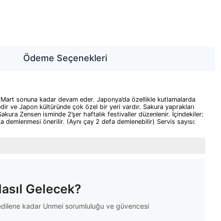
Ödeme Seçenekleri
e Mart sonuna kadar devam eder. Japonya’da özellikle kutlamalarda
dir ve Japon kültüründe çok özel bir yeri vardır. Sakura yaprakları
kura Zensen isminde 2’şer haftalık festivaller düzenlenir. İçindekiler:
 demlenmesi önerilir. (Aynı çay 2 defa demlenebilir) Servis sayısı:
Nasıl Gelecek?
m edilene kadar Unmei sorumluluğu ve güvencesi