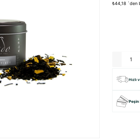
₺44,18
`den b
Hızlı 
Peşin 