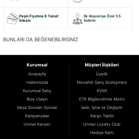
Peşin Fiyatına 6 Taksit
İlk Alışverişe Özel %5
İmkanı
İndirim
BUNLARI DA BEĞENEBİLİRSİNİZ
Kurumsal
Müşteri İlişkileri
Anasayfa
Üyelik
Hakkımızda
Mesafeli Satış Sözleşmesi
Kurumsal Satış
KVKK
Bize Ulaşın
ETK Bilgilendirme Metni
Sıkça Sorulan Sorular
İade, İptal ve Değişim
Kampanyalar
Kargo Takibi
Unmei Kariyer
Unmei Loyalty Club
Hediye Kartı