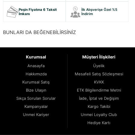
Peşin Fiyatına 6 Taksit
İlk Alışverişe Özel %5
İmkanı
İndirim
BUNLARI DA BEĞENEBİLİRSİNİZ
Kurumsal
Müşteri İlişkileri
Anasayfa
Üyelik
Hakkımızda
Mesafeli Satış Sözleşmesi
Kurumsal Satış
KVKK
Bize Ulaşın
ETK Bilgilendirme Metni
Sıkça Sorulan Sorular
İade, İptal ve Değişim
Kampanyalar
Kargo Takibi
Unmei Kariyer
Unmei Loyalty Club
Hediye Kartı