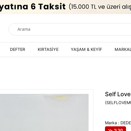
DEFTER
KIRTASİYE
YAŞAM & KEYİF
MARKA
Self Lov
(SELFLOVEM
Marka
:
DEDE
30