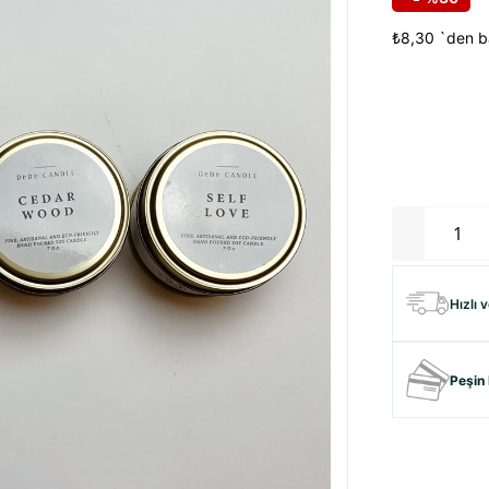
₺8,30
`den ba
Hızlı 
Peşin 