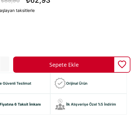
₺62,93
₺89,90
şlayan taksitlerle
ve Güvenli Teslimat
Orijinal Ürün
Fiyatına 6 Taksit İmkanı
İlk Alışverişe Özel %5 İndirim