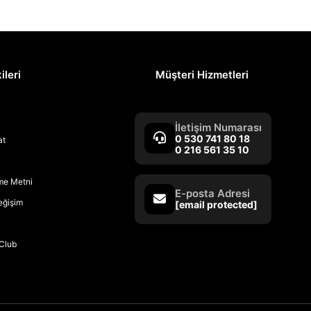
ileri
Müşteri Hizmetleri
İletişim Numarası
0 530 741 80 18
at
0 216 561 35 10
rme Metni
E-posta Adresi
Değişim
[email protected]
Club