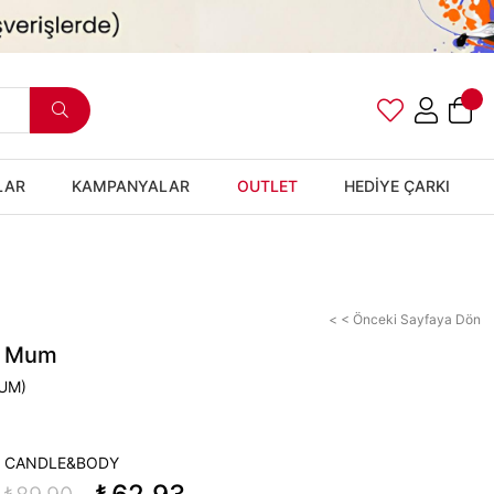
LAR
KAMPANYALAR
OUTLET
HEDİYE ÇARKI
< < Önceki Sayfaya Dön
e Mum
UM)
 CANDLE&BODY