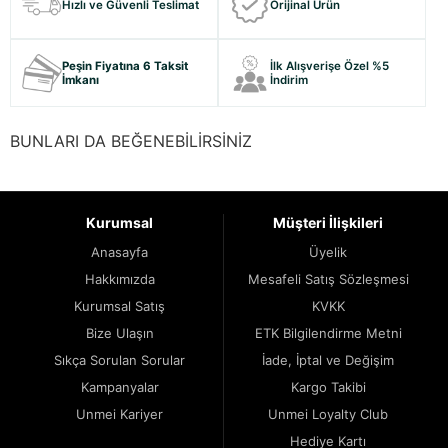
Hızlı ve Güvenli Teslimat
Orijinal Ürün
Peşin Fiyatına 6 Taksit
İlk Alışverişe Özel %5
İmkanı
İndirim
BUNLARI DA BEĞENEBİLİRSİNİZ
Kurumsal
Müşteri İlişkileri
Anasayfa
Üyelik
Hakkımızda
Mesafeli Satış Sözleşmesi
Kurumsal Satış
KVKK
Bize Ulaşın
ETK Bilgilendirme Metni
Sıkça Sorulan Sorular
İade, İptal ve Değişim
Kampanyalar
Kargo Takibi
Unmei Kariyer
Unmei Loyalty Club
Hediye Kartı