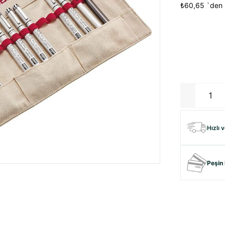
₺60,65
`den 
Hızlı 
Peşin 