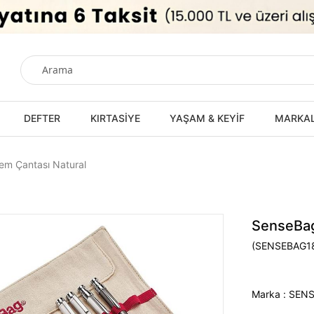
DEFTER
KIRTASİYE
YAŞAM & KEYİF
MARKA
lem Çantası Natural
SenseBag 
(SENSEBAG1
Marka
:
SEN