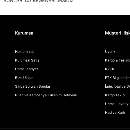
BUNLARI DA BEĞENEBİLİRSİNİZ
Kurumsal
Müşteri İlişk
Hakkımızda
Üyelik
Kurumsal Satış
Kargo & Teslim
Unmei Kariyer
KVKK
Bize Ulaşın
ETK Bilgilendi
Sıkça Sorulan Sorular
İade, İptal ve 
Puan ve Kampanya Kullanım Detayları
Kargo Takibi
Unmei Loyalty 
Hediye Kartı