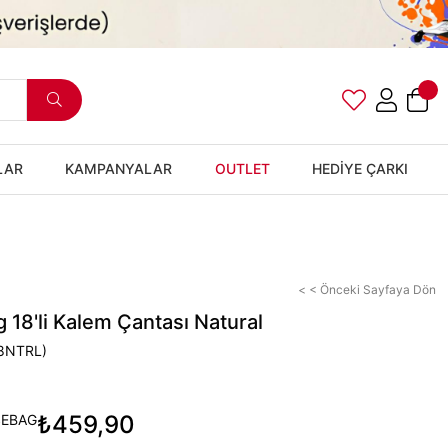
LAR
KAMPANYALAR
OUTLET
HEDİYE ÇARKI
< < Önceki Sayfaya Dön
18'li Kalem Çantası Natural
8NTRL)
₺459,90
SEBAG