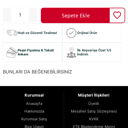
Hızlı ve Güvenli Teslimat
Orijinal Ürün
Peşin Fiyatına 6 Taksit
İlk Alışverişe Özel %5
İmkanı
İndirim
BUNLARI DA BEĞENEBİLİRSİNİZ
Kurumsal
Müşteri İlişkileri
Anasayfa
Üyelik
Hakkımızda
Mesafeli Satış Sözleşmesi
Kurumsal Satış
KVKK
Bize Ulaşın
ETK Bilgilendirme Metni