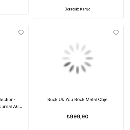
Ücretsiz Kargo
lection-
Suck Uk You Rock Metal Obje
ournal A6
ti
₺999,90