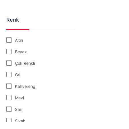
Tükenmez Kalem
Kalemlik
Renk
Cetvel
Altın
Beyaz
Çok Renkli
Gri
Kahverengi
Mavi
Sarı
Siyah