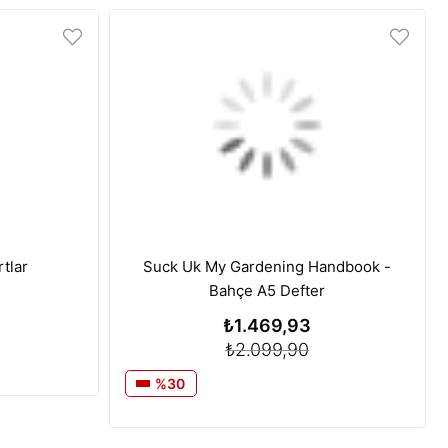
tlar
Suck Uk My Gardening Handbook -
Bahçe A5 Defter
₺1.469,93
₺2.099,90
%30