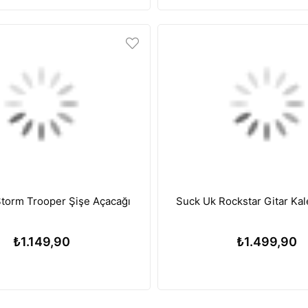
uck Uk Storm Trooper Şişe Açacağı
Suck Uk Rockstar
₺1.149,90
₺1.499,90