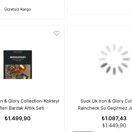
Ücretsiz Kargo
n & Glory Collection-Kokteyl
Suck Uk Iron & Glory Col
fleri Bardak Altlık Seti
Raincheck Su Geçirmez J
Defter ve Kalem Se
₺1.499,90
₺1.087,43
₺1.449,90