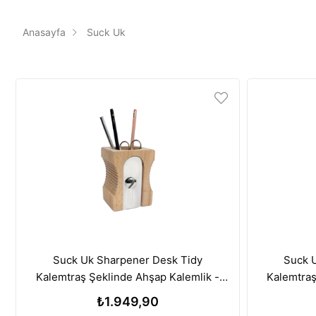
Şeffaf
Anasayfa
Suck Uk
Suck Uk Sharpener Desk Tidy
Suck 
Kalemtraş Şeklinde Ahşap Kalemlik -
Kalemtraş
Light
₺1.949,90