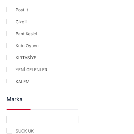
Post It
Çizgili
Bant Kesici
Kutu Oyunu
KIRTASİYE
YENİ GELENLER
KALEM
Özel Defterler
Marka
DEFTER
YAŞAM & KEYİF
Notepad
SUCK UK