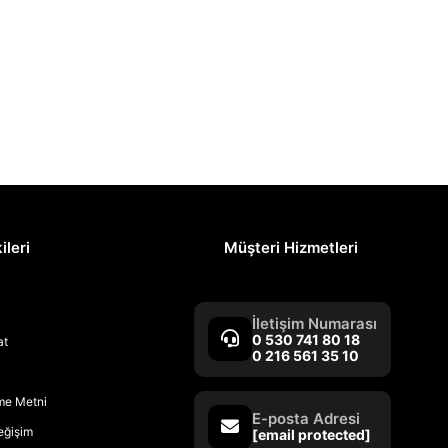
ileri
Müşteri Hizmetleri
İletişim Numarası
0 530 741 80 18
at
0 216 561 35 10
rme Metni
E-posta Adresi
Değişim
[email protected]