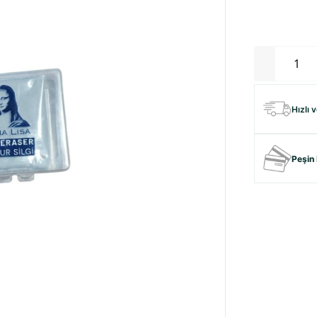
Hızlı 
Peşin 