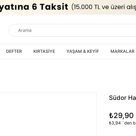
DEFTER
KIRTASİYE
YAŞAM & KEYİF
MARKALAR
Südor Ha
₺29,90
₺3,94
`den ba