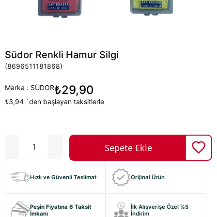
Südor Renkli Hamur Silgi
(8696511181868)
₺29,90
Marka
:
SÜDOR
₺3,94
`den başlayan taksitlerle
Hızlı ve Güvenli Teslimat
Orijinal Ürün
Peşin Fiyatına 6 Taksit
İlk Alışverişe Özel %5
İmkanı
İndirim