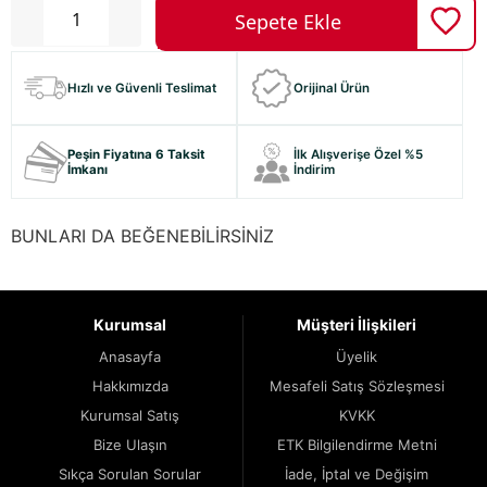
Hızlı ve Güvenli Teslimat
Orijinal Ürün
Peşin Fiyatına 6 Taksit
İlk Alışverişe Özel %5
İmkanı
İndirim
BUNLARI DA BEĞENEBİLİRSİNİZ
Kurumsal
Müşteri İlişkileri
Anasayfa
Üyelik
Hakkımızda
Mesafeli Satış Sözleşmesi
Kurumsal Satış
KVKK
Bize Ulaşın
ETK Bilgilendirme Metni
Sıkça Sorulan Sorular
İade, İptal ve Değişim