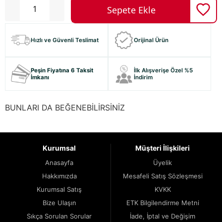
Hızlı ve Güvenli Teslimat
Orijinal Ürün
Peşin Fiyatına 6 Taksit
İlk Alışverişe Özel %5
İmkanı
İndirim
BUNLARI DA BEĞENEBİLİRSİNİZ
Kurumsal
Müşteri İlişkileri
Anasayfa
Üyelik
Hakkımızda
Mesafeli Satış Sözleşmesi
Kurumsal Satış
KVKK
Bize Ulaşın
ETK Bilgilendirme Metni
Sıkça Sorulan Sorular
İade, İptal ve Değişim