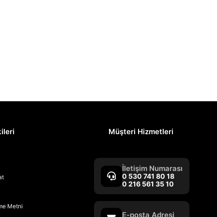
ileri
Müşteri Hizmetleri
İletişim Numarası
0 530 741 80 18
at
0 216 561 35 10
rme Metni
E-posta Adresi