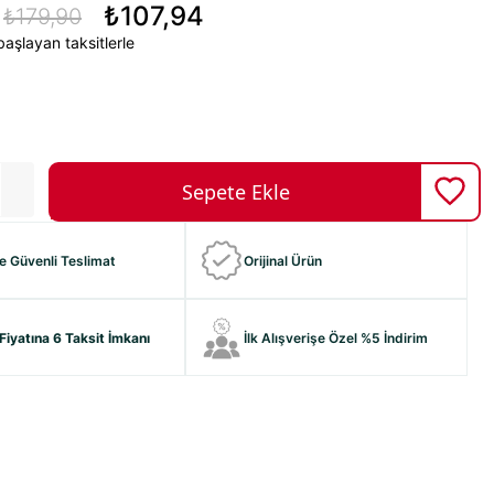
₺107,94
₺179,90
aşlayan taksitlerle
ve Güvenli Teslimat
Orijinal Ürün
Fiyatına 6 Taksit İmkanı
İlk Alışverişe Özel %5 İndirim