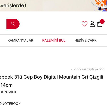
KAMPANYALAR
KALEMİNİ BUL
HEDİYE ÇARKI
< < Önceki Sayfaya Dön
ook 3'lü Cep Boy Digital Mountain Gri Çizgili
x14cm
OUNTAIN)
DNOTEBOOK