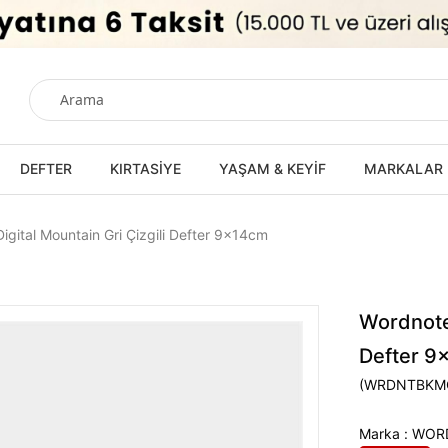
DEFTER
KIRTASİYE
YAŞAM & KEYİF
MARKALAR
gital Mountain Gri Çizgili Defter 9x14cm
Wordnoteb
Defter 9
(WRDNTBKM
Marka
:
WOR