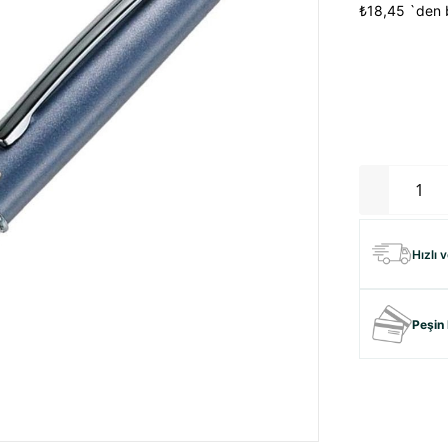
₺18,45
`den b
Hızlı 
Peşin 