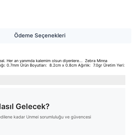
Ödeme Seçenekleri
eal. Her an yanımda kalemim olsun diyenlere... Zebra Minna
lığı: 0.7mm Ürün Boyutları: 8.2cm x 0.8cm Ağırlık: 7.0gr Üretim Yeri:
Nasıl Gelecek?
m edilene kadar Unmei sorumluluğu ve güvencesi