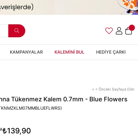
KAMPANYALAR
KALEMİNİ BUL
HEDİYE ÇARKI
< < Önceki Sayfaya Dön
nna Tükenmez Kalem 0.7mm - Blue Flowers
TKNMZKLM07MMBLUEFLWRS)
₺139,90
A