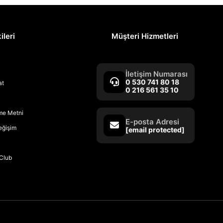
ileri
Müşteri Hizmetleri
İletişim Numarası
0 530 741 80 18
at
0 216 561 35 10
rme Metni
E-posta Adresi
Değişim
[email protected]
Club