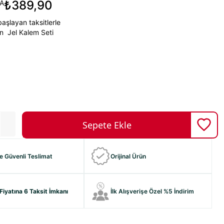
₺389,90
A
aşlayan taksitlerle
on Jel Kalem Seti
ve Güvenli Teslimat
Orijinal Ürün
Fiyatına 6 Taksit İmkanı
İlk Alışverişe Özel %5 İndirim