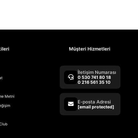
ileri
Müşteri Hizmetleri
İletişim Numarası
0 530 741 80 18
at
0 216 561 35 10
rme Metni
E-posta Adresi
Değişim
[email protected]
Club