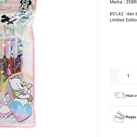
Marka
:
ZEBR
₺51,42
`den b
Limited Editi
Hızlı 
Peşin 